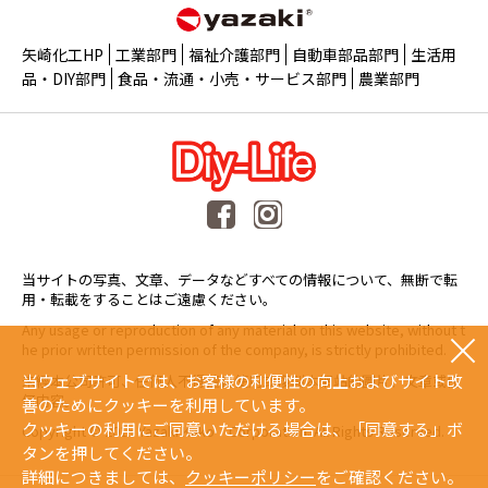
矢崎化工HP
工業部門
福祉介護部門
自動車部品部門
生活用
品・DIY部門
食品・流通・小売・サービス部門
農業部門
当サイトの写真、文章、データなどすべての情報について、無断で転
用・転載をすることはご遠慮ください。
Any usage or reproduction of any material on this website, without t
he prior written permission of the company, is strictly prohibited.
当ウェブサイトでは、お客様の利便性の向上およびサイト改
未經本公司許可、任何人不得擅自使用或複製本網站的圖片、文章或任
何内容。
善のためにクッキーを利用しています。
クッキーの利用にご同意いただける場合は、「同意する」ボ
Copyright © 2015 Yazaki Kako Corporation. All Rights Reserved.
タンを押してください。
詳細につきましては、
クッキーポリシー
をご確認ください。