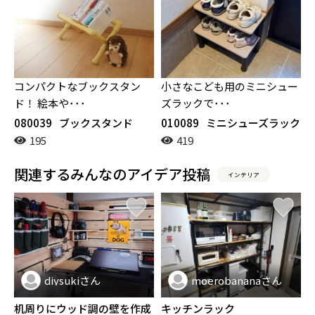
コンパクトなブックスタン
小さなこども用のミニシュー
ド！ 絵本や･･･
ズラックで･･･
080039
ブックスタンド
010089
ミニシューズラック
195
419
関連するみんなのアイデア投稿
インテリア
diysukiさん
moerobananaさん
インテリア
インテリア
机周りにウッド調の壁を作成
キッチンラック