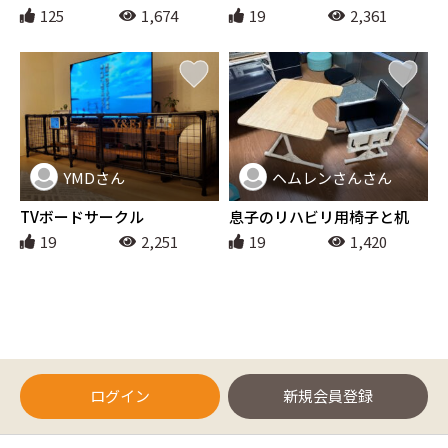
125
1,674
19
2,361
YMDさん
ヘムレンさんさん
インテリア
インテリア
TVボードサークル
息子のリハビリ用椅子と机
19
2,251
19
1,420
ログイン
新規会員登録