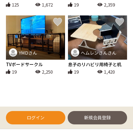
125
1,672
19
2,359
YMDさん
ヘムレンさんさん
インテリア
インテリア
TVボードサークル
息子のリハビリ用椅子と机
19
2,250
19
1,420
ログイン
新規会員登録