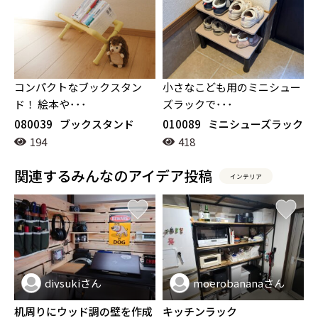
コンパクトなブックスタン
小さなこども用のミニシュー
ド！ 絵本や･･･
ズラックで･･･
080039
ブックスタンド
010089
ミニシューズラック
194
418
関連するみんなのアイデア投稿
インテリア
diysukiさん
moerobananaさん
インテリア
インテリア
机周りにウッド調の壁を作成
キッチンラック