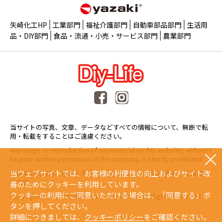
矢崎化工HP
工業部門
福祉介護部門
自動車部品部門
生活用
品・DIY部門
食品・流通・小売・サービス部門
農業部門
当サイトの写真、文章、データなどすべての情報について、無断で転
用・転載をすることはご遠慮ください。
Any usage or reproduction of any material on this website, without t
he prior written permission of the company, is strictly prohibited.
当ウェブサイトでは、お客様の利便性の向上およびサイト改
未經本公司許可、任何人不得擅自使用或複製本網站的圖片、文章或任
何内容。
善のためにクッキーを利用しています。
クッキーの利用にご同意いただける場合は、「同意する」ボ
Copyright © 2015 Yazaki Kako Corporation. All Rights Reserved.
タンを押してください。
詳細につきましては、
クッキーポリシー
をご確認ください。