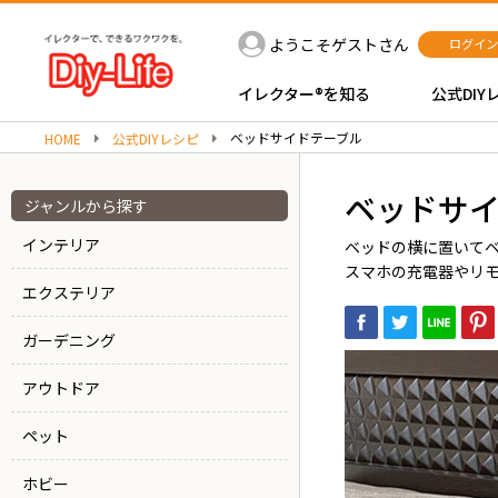
ようこそゲストさん
ログイン
イレクター®を知る
公式DIY
ベッドサイドテーブル
HOME
公式DIYレシピ
ベッドサ
ジャンルから探す
インテリア
ベッドの横に置いて
スマホの充電器やリ
エクステリア
ガーデニング
アウトドア
ペット
ホビー