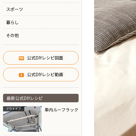
スポーツ
暮らし
その他
公式DIYレシピ図面
公式DIYレシピ動画
最新公式DIYレシピ
アウトドア
車内ルーフラック