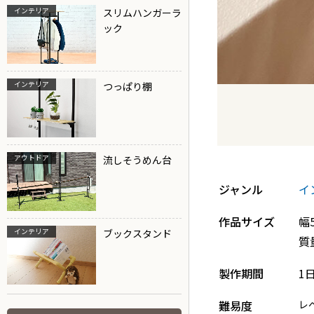
インテリア
スリムハンガーラ
ック
インテリア
つっぱり棚
アウトドア
流しそうめん台
ジャンル
イ
作品サイズ
幅
インテリア
ブックスタンド
質
製作期間
1
難易度
レ