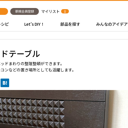
マイリスト
新規会員登録
0
レシピ
Let's DIY！
部品を探す
みんなのアイデア
イドテーブル
ベッドまわりの整理整頓ができます。
モコンなどの置き場所としても活躍します。