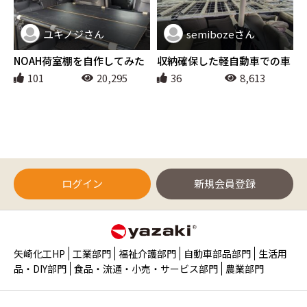
ユキノジさん
semibozeさん
アウトドア
アウトドア
NOAH荷室棚を自作してみた
収納確保した軽自動車での車
中泊ベッド
101
20,295
36
8,613
ログイン
新規会員登録
矢崎化工HP
工業部門
福祉介護部門
自動車部品部門
生活用
品・DIY部門
食品・流通・小売・サービス部門
農業部門