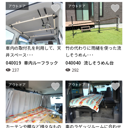
アウトドア
アウトドア
車内の取付孔を利用して、天
竹の代わりに雨樋を使った流
井スペース･･･
しそうめん･･･
040019
車内ルーフラック
040040
流しそうめん台
237
292
アウトドア
アウトドア
カーテンや棚など様々なもの
車のラゲッジルームに合わせ