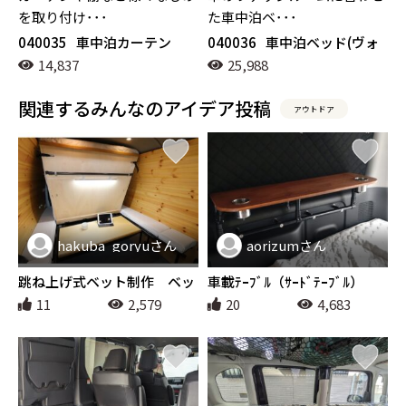
を取り付け･･･
た車中泊ベ･･･
040035
車中泊カーテン
040036
車中泊ベッド(ヴォ
クシー)
14,837
25,988
関連するみんなのアイデア投稿
アウトドア
hakuba_goryuさん
aorizumさん
アウトドア
アウトドア
跳ね上げ式ベット制作 ベッ
車載ﾃｰﾌﾞﾙ（ｻｰﾄﾞﾃｰﾌﾞﾙ）
ト からの～～書斎スペー
11
2,579
20
4,683
ス からの～～マルチスペー
ス！ ハイエース三変化！！
荷台も跳ね上げで積み下ろ
し楽々