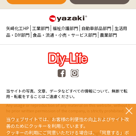
矢崎化工HP
工業部門
福祉介護部門
自動車部品部門
生活用
品・DIY部門
食品・流通・小売・サービス部門
農業部門
当サイトの写真、文章、データなどすべての情報について、無断で転
用・転載をすることはご遠慮ください。
Any usage or reproduction of any material on this website, without t
he prior written permission of the company, is strictly prohibited.
当ウェブサイトでは、お客様の利便性の向上およびサイト改
未經本公司許可、任何人不得擅自使用或複製本網站的圖片、文章或任
何内容。
善のためにクッキーを利用しています。
クッキーの利用にご同意いただける場合は、「同意する」ボ
Copyright © 2015 Yazaki Kako Corporation. All Rights Reserved.