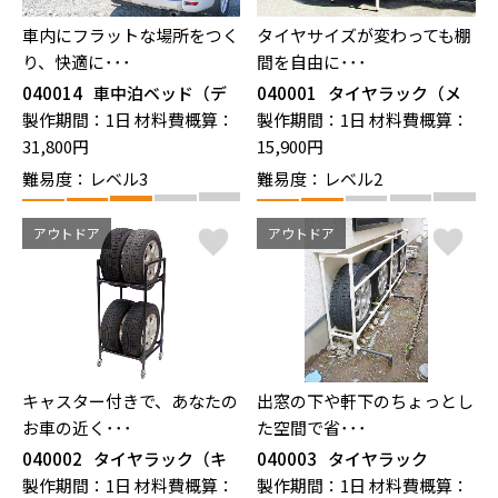
車内にフラットな場所をつく
タイヤサイズが変わっても棚
り、快適に･･･
間を自由に･･･
040014
車中泊ベッド（デ
040001
タイヤラック（メ
リカD5）
タルジョイント仕様）
製作期間：1日
材料費概算：
製作期間：1日
材料費概算：
31,800円
15,900円
難易度：レベル3
難易度：レベル2
アウトドア
アウトドア
キャスター付きで、あなたの
出窓の下や軒下のちょっとし
お車の近く･･･
た空間で省･･･
040002
タイヤラック（キ
040003
タイヤラック
ャスター付）
製作期間：1日
材料費概算：
製作期間：1日
材料費概算：