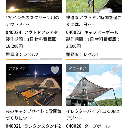
120インチのスクリーン用の
快適なアウトドア時間を過ご
アウトド･･･
すには、日･･･
040024
アウトドアシアタ
040023
キャノピーポール
ー
製作期間：1日
材料費概算：
製作期間：1日
材料費概算：
18,200円
3,600円
難易度：レベル2
難易度：レベル1
アウトドア
アウトドア
夜のキャンプサイトで雰囲気
イレクターパイプにJ-50Bと
づくりに欠･･･
アジャ･･･
040021
ランタンスタンド2
040020
タープポール