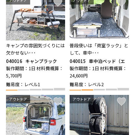
アウトドア
アウトドア
キャンプの雰囲気づくりには
普段使いは「荷室ラック」と
欠かせない･･･
して、車中･･･
040016
キャンプラック
040015
車中泊ベッド（エ
ブリイ）
製作期間：1日
材料費概算：
製作期間：1日
材料費概算：
5,700円
24,600円
難易度：レベル1
難易度：レベル2
アウトドア
アウトドア