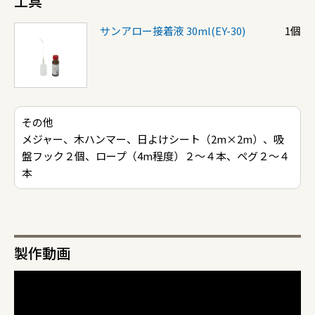
工具
サンアロー接着液 30ml(EY-30)
1個
その他
メジャー、木ハンマー、日よけシート（2m×2m）、吸
盤フック２個、ロープ（4m程度）２～４本、ペグ２～４
本
製作動画