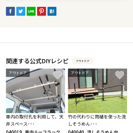
関連する公式DIYレシピ
アウトドア
アウトドア
アウトドア
車内の取付孔を利用して、天
竹の代わりに雨樋を使った流
井スペース･･･
しそうめん･･･
040019
車内ルーフラック
040040
流しそうめん台