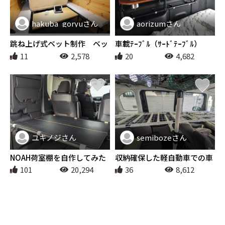
hakuba_goryuさん
aorizumさん
アウトドア
アウトドア
跳ね上げ式ベット制作 ベッ
車載ﾃｰﾌﾞﾙ（ｻｰﾄﾞﾃｰﾌﾞﾙ）
ト からの～～書斎スペー
11
2,578
20
4,682
ス からの～～マルチスペー
ス！ ハイエース三変化！！
荷台も跳ね上げで積み下ろ
し楽々
ユキノジさん
semibozeさん
アウトドア
アウトドア
NOAH荷室棚を自作してみた
収納確保した軽自動車での車
中泊ベッド
101
20,294
36
8,612