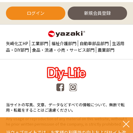
ログイン
新規会員登録
矢崎化工HP
工業部門
福祉介護部門
自動車部品部門
生活用
品・DIY部門
食品・流通・小売・サービス部門
農業部門
当サイトの写真、文章、データなどすべての情報について、無断で転
用・転載をすることはご遠慮ください。
Any usage or reproduction of any material on this website, without t
he prior written permission of the company, is strictly prohibited.
当ウェブサイトでは、お客様の利便性の向上およびサイト改
未經本公司許可、任何人不得擅自使用或複製本網站的圖片、文章或任