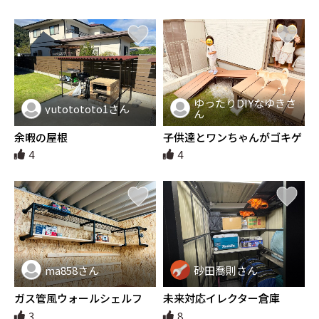
ゆったりDIYなゆきさ
yutotototo1さん
ん
余暇の屋根
子供達とワンちゃんがゴキゲ
ンなウッドデッキ＆スロープ
4
4
ma858さん
砂田喬則さん
ガス管風ウォールシェルフ
未来対応イレクター倉庫
3
8