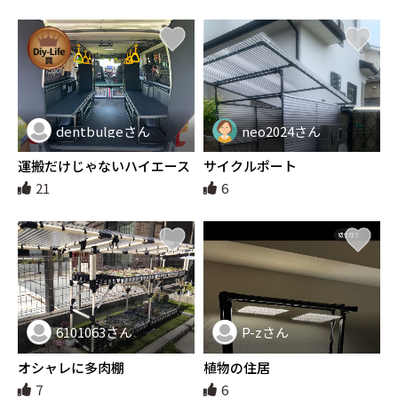
dentbulgeさん
neo2024さん
運搬だけじゃないハイエース
サイクルポート
21
6
6101063さん
P-zさん
オシャレに多肉棚
植物の住居
7
6