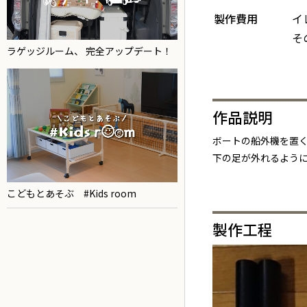
製作費用
イ
そ
ラゲッジルーム、 完全アップデート！
作品説明
ボートの船外機を置
下の足が外れるよう
こどもとあそぶ #Kids room
製作工程