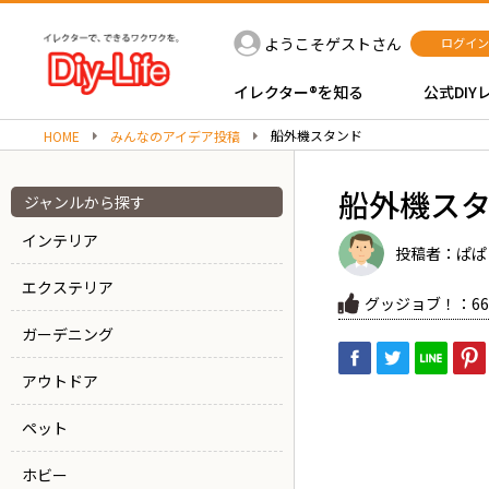
ようこそゲストさん
ログイン
イレクター®を知る
公式DIY
船外機スタンド
HOME
みんなのアイデア投稿
船外機ス
ジャンルから探す
インテリア
投稿者：ぱぱ
エクステリア
グッジョブ！：66
ガーデニング
アウトドア
ペット
ホビー