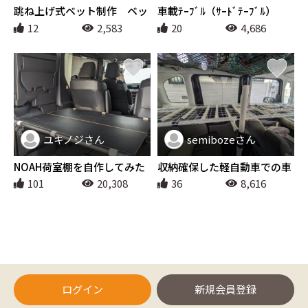
アウトドア
アウトドア
跳ね上げ式ベット制作 ベッ
車載ﾃｰﾌﾞﾙ（ｻｰﾄﾞﾃｰﾌﾞﾙ）
ト からの～～書斎スペー
12
2,583
20
4,686
ス からの～～マルチスペー
ス！ ハイエース三変化！！
荷台も跳ね上げで積み下ろ
し楽々
ユキノジさん
semibozeさん
アウトドア
アウトドア
NOAH荷室棚を自作してみた
収納確保した軽自動車での車
中泊ベッド
101
20,308
36
8,616
ログイン
新規会員登録