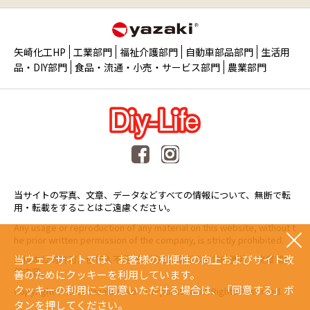
矢崎化工HP
工業部門
福祉介護部門
自動車部品部門
生活用
品・DIY部門
食品・流通・小売・サービス部門
農業部門
当サイトの写真、文章、データなどすべての情報について、無断で転
用・転載をすることはご遠慮ください。
Any usage or reproduction of any material on this website, without t
he prior written permission of the company, is strictly prohibited.
当ウェブサイトでは、お客様の利便性の向上およびサイト改
未經本公司許可、任何人不得擅自使用或複製本網站的圖片、文章或任
何内容。
善のためにクッキーを利用しています。
クッキーの利用にご同意いただける場合は、「同意する」ボ
Copyright © 2015 Yazaki Kako Corporation. All Rights Reserved.
タンを押してください。