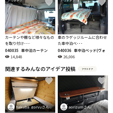
アウトドア
アウトドア
カーテンや棚など様々なもの
車のラゲッジルームに合わせ
を取り付け･･･
た車中泊ベ･･･
040035
車中泊カーテン
040036
車中泊ベッド(ヴォ
クシー)
14,848
26,006
関連するみんなのアイデア投稿
アウトドア
hakuba_goryuさん
aorizumさん