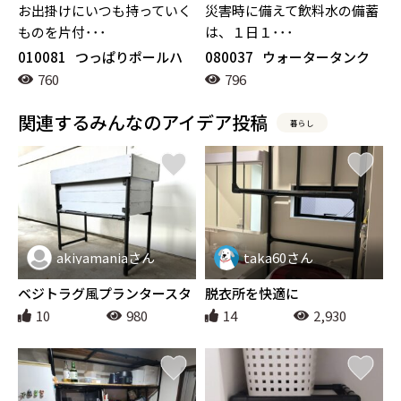
お出掛けにいつも持っていく
災害時に備えて飲料水の備蓄
ものを片付･･･
は、１日１･･･
010081
つっぱりポールハ
080037
ウォータータンク
ンガー
カート（20L用）
760
796
関連するみんなのアイデア投稿
暮らし
akiyamaniaさん
taka60さん
ガーデニング
暮らし
ベジトラグ風プランタースタ
脱衣所を快適に
ンド
10
980
14
2,930