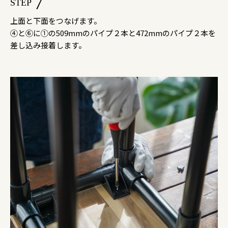
7
STEP
上面と下面をつなげます。
④と⑥に①の509mmのパイプ２本と472mmのパイプ２本を
差し込み接着します。