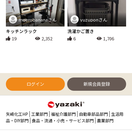
moerobananaさん
yuzuponさん
インテリア
インテリア
キッチンラック
洗濯かご置き
19
2,352
6
1,706
ログイン
新規会員登録
矢崎化工HP
工業部門
福祉介護部門
自動車部品部門
生活用
品・DIY部門
食品・流通・小売・サービス部門
農業部門