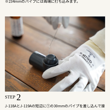
※234mmのパイプには両端に打ち込みます。
2
STEP
J-118AとJ-119Aの短辺に①の30mmのパイプを差し込んで接