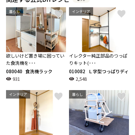
暮らし
インテリア
欲しいけど置き場に困ってい
イレクター純正部品のつっぱ
た食洗機を･･･
りキット(･･･
080040
食洗機ラック
010082
Ｌ字型つっぱりディ
スプレイ
931
2,548
インテリア
暮らし