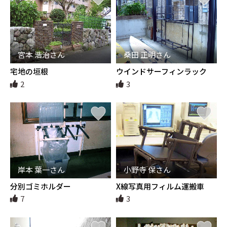
宮本 浩治さん
桑田 正明さん
宅地の垣根
ウインドサーフィンラック
2
3
岸本 葉一さん
小野寺 保さん
分別ゴミホルダー
X線写真用フィルム運搬車
7
3