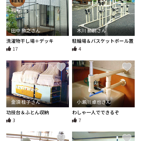
田中 勝之さん
木川 勝嗣さん
洗濯物干し場＋デッキ
駐輪場＆バスケットボール置
き
17
4
金須 桂子さん
小瀬川 卓也さん
功技台＆ふとん収納
わしゃ一人でできるぞ
3
7