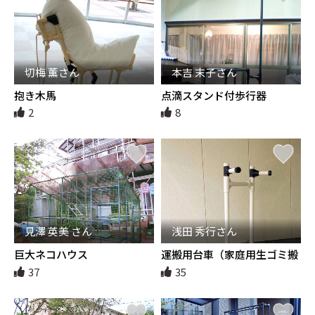
切梅 薫さん
本吉 末子さん
抱き木馬
点滴スタンド付歩行器
2
8
見澤 英美 さん
浅田 秀行さん
巨大ネコハウス
運搬用台車（家庭用生ゴミ搬
出用）
37
35