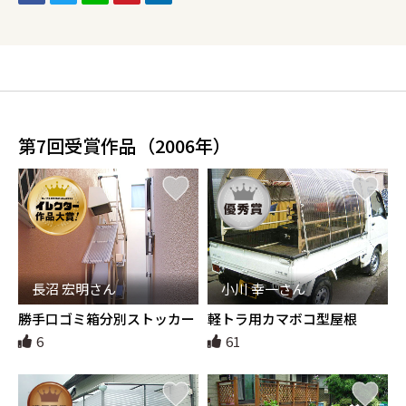
第7回受賞作品（2006年）
長沼 宏明さん
小川 幸一さん
勝手口ゴミ箱分別ストッカー
軽トラ用カマボコ型屋根
6
61