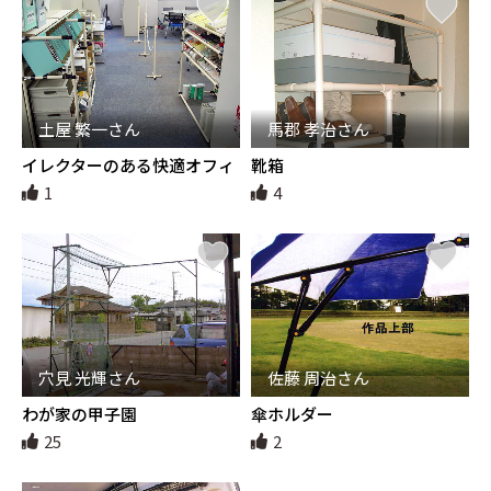
土屋 繁一さん
馬郡 孝治さん
イレクターのある快適オフィ
靴箱
ス空間
1
4
穴見 光輝さん
佐藤 周治さん
わが家の甲子園
傘ホルダー
25
2