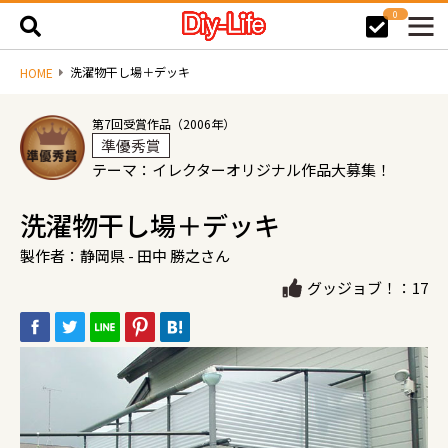
0
洗濯物干し場＋デッキ
HOME
第7回受賞作品（2006年）
準優秀賞
テーマ：イレクターオリジナル作品大募集！
洗濯物干し場＋デッキ
製作者：静岡県 - 田中 勝之さん
グッジョブ！：17