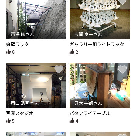
西澤 修さん
吉開 泰一さん
擁壁ラック
ギャラリー用ライトラック
8
2
原口 浩司さん
只木 一朗さん
写真スタジオ
バタフライテーブル
5
4