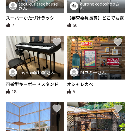
tedukuritreehause
kuronekodoshopさ
さん
ん
スーパーかたづけラック
【審査委員長賞】どこでも露
店！マルシェ屋台
7
50
toybox@1000さん
DIワギーさん
可搬型キーボードスタンド
オシャレカベ
18
5