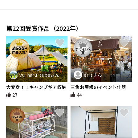
第22回受賞作品（2022年）
yu_haru_tubeさん
eri.sさん
大変身！！キャンプギア収納
三角お屋根のイベント什器
棚が、５人ファミリーで楽し
27
44
むキャンプセットに