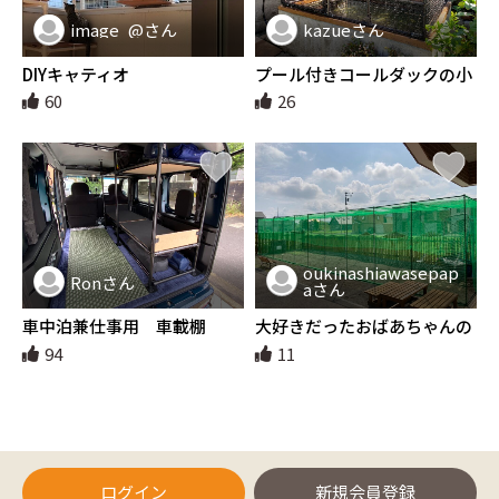
image_@さん
kazueさん
DIYキャティオ
プール付きコールダックの小
屋
60
26
oukinashiawasepap
Ronさん
aさん
車中泊兼仕事用 車載棚
大好きだったおばあちゃんの
思いを胸に父と共に目指せ甲
94
11
子園！
ログイン
新規会員登録