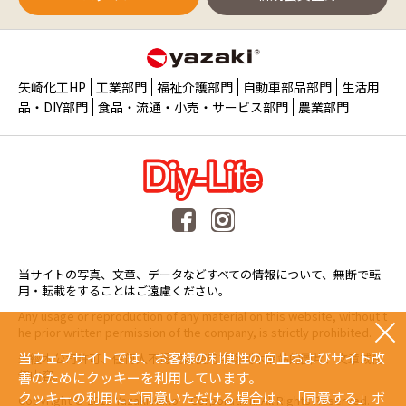
矢崎化工HP
工業部門
福祉介護部門
自動車部品部門
生活用
品・DIY部門
食品・流通・小売・サービス部門
農業部門
当サイトの写真、文章、データなどすべての情報について、無断で転
用・転載をすることはご遠慮ください。
Any usage or reproduction of any material on this website, without t
he prior written permission of the company, is strictly prohibited.
当ウェブサイトでは、お客様の利便性の向上およびサイト改
未經本公司許可、任何人不得擅自使用或複製本網站的圖片、文章或任
何内容。
善のためにクッキーを利用しています。
クッキーの利用にご同意いただける場合は、「同意する」ボ
Copyright © 2015 Yazaki Kako Corporation. All Rights Reserved.