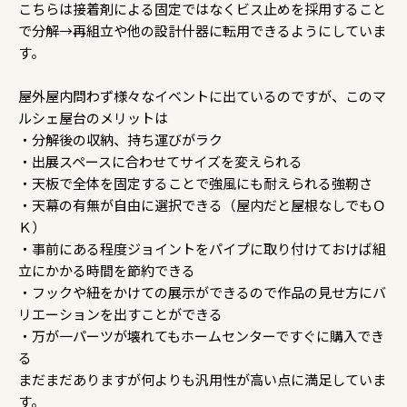
こちらは接着剤による固定ではなくビス止めを採用すること
で分解→再組立や他の設計什器に転用できるようにしていま
す。
屋外屋内問わず様々なイベントに出ているのですが、このマ
ルシェ屋台のメリットは
・分解後の収納、持ち運びがラク
・出展スペースに合わせてサイズを変えられる
・天板で全体を固定することで強風にも耐えられる強靭さ
・天幕の有無が自由に選択できる（屋内だと屋根なしでもＯ
Ｋ）
・事前にある程度ジョイントをパイプに取り付けておけば組
立にかかる時間を節約できる
・フックや紐をかけての展示ができるので作品の見せ方にバ
リエーションを出すことができる
・万が一パーツが壊れてもホームセンターですぐに購入でき
る
まだまだありますが何よりも汎用性が高い点に満足していま
す。