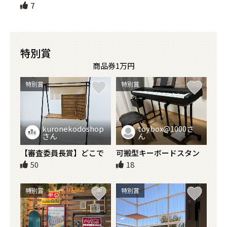
7
特別賞
商品券1万円
特別賞
特別賞
kuronekodoshop
toybox@1000さ
さん
ん
【審査委員長賞】どこで
可搬型キーボードスタン
も露店！マルシェ屋台
ド
50
18
特別賞
特別賞