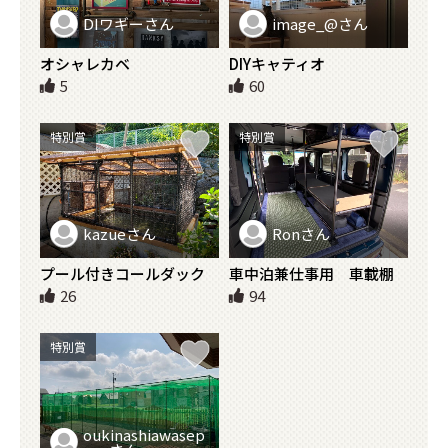
DIワギーさん
image_@さん
オシャレカベ
DIYキャティオ
5
60
特別賞
特別賞
kazueさん
Ronさん
プール付きコールダック
車中泊兼仕事用 車載棚
の小屋
26
94
特別賞
oukinashiawasep