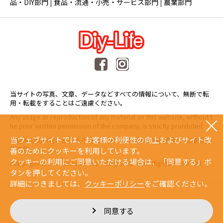
品・DIY部門
食品・流通・小売・サービス部門
農業部門
当サイトの写真、文章、データなどすべての情報について、無断で転
用・転載をすることはご遠慮ください。
Any usage or reproduction of any material on this website, without t
he prior written permission of the company, is strictly prohibited.
当ウェブサイトでは、お客様の利便性の向上およびサイト改
未經本公司許可、任何人不得擅自使用或複製本網站的圖片、文章或任
何内容。
善のためにクッキーを利用しています。
クッキーの利用にご同意いただける場合は、「同意する」ボ
Copyright © 2015 Yazaki Kako Corporation. All Rights Reserved.
タンを押してください。
詳細につきましては、
クッキーポリシー
をご確認ください。
同意する