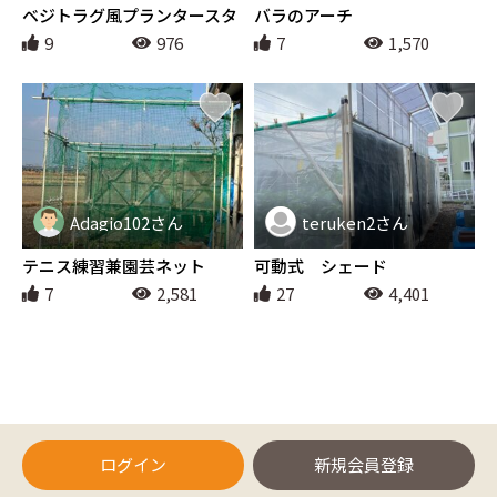
ガーデニング
エクステリア
ベジトラグ風プランタースタ
バラのアーチ
ンド
9
976
7
1,570
Adagio102さん
teruken2さん
アウトドア
エクステリア
テニス練習兼園芸ネット
可動式 シェード
7
2,581
27
4,401
ログイン
新規会員登録