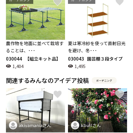
農作物を地面に並べて栽培す
夏は寒冷紗を使って直射日光
ることは、･･･
を避け、冬･･･
030044
【組立キット品】
030043
園芸棚３段タイプ
アグリベンチ分解式(標準)3
1,404
1,495
脚セット（YAS-1011）
関連するみんなのアイデア投稿
ガーデニング
akiyamaniaさん
kbullさん