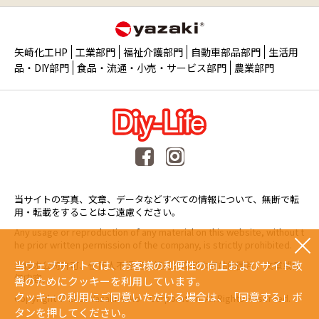
矢崎化工HP
工業部門
福祉介護部門
自動車部品部門
生活用
品・DIY部門
食品・流通・小売・サービス部門
農業部門
当サイトの写真、文章、データなどすべての情報について、無断で転
用・転載をすることはご遠慮ください。
Any usage or reproduction of any material on this website, without t
he prior written permission of the company, is strictly prohibited.
当ウェブサイトでは、お客様の利便性の向上およびサイト改
未經本公司許可、任何人不得擅自使用或複製本網站的圖片、文章或任
何内容。
善のためにクッキーを利用しています。
クッキーの利用にご同意いただける場合は、「同意する」ボ
Copyright © 2015 Yazaki Kako Corporation. All Rights Reserved.
タンを押してください。