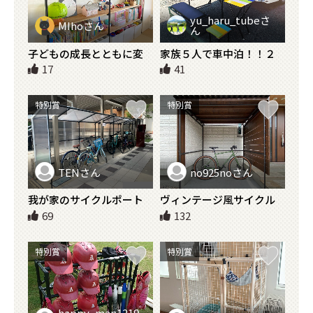
yu_haru_tubeさ
MIhoさん
ん
子どもの成長とともに変
家族５人で車中泊！！２
化するディスプレイラッ
段ベッド＆テーブル・イ
17
41
ク
スセット
特別賞
特別賞
TENさん
no925noさん
我が家のサイクルポート
ヴィンテージ風サイクル
ポート
69
132
特別賞
特別賞
happy_man1219