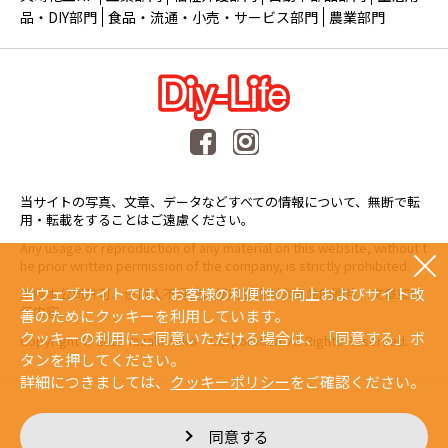
品・DIY部門
食品・流通・小売・サービス部門
農業部門
当サイトの写真、文章、データなどすべての情報について、無断で転
用・転載をすることはご遠慮ください。
Any usage or reproduction of any material on this website, without t
he prior written permission of the company, is strictly prohibited.
当ウェブサイトでは、お客様の利便性の向上およびサイト改
未經本公司許可、任何人不得擅自使用或複製本網站的圖片、文章或任
何内容。
善のためにクッキーを利用しています。
クッキーの利用にご同意いただける場合は、「同意する」ボ
Copyright © 2015 Yazaki Kako Corporation. All Rights Reserved.
タンを押してください。
詳細につきましては、
クッキーポリシー
をご確認ください。
同意する