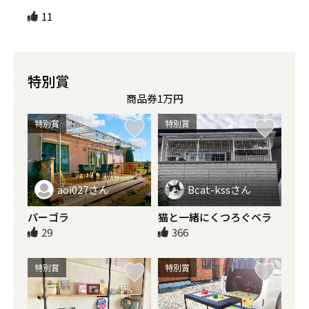
11
特別賞
商品券1万円
特別賞
特別賞
aoi027さん
Bcat-kssさん
パーゴラ
猫と一緒にくつろぐベラ
ンダ
29
366
特別賞
特別賞